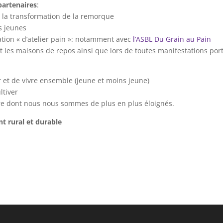
 partenaires
:
on la transformation de la remorque
s jeunes
ation « d’atelier pain »: notamment avec
l’ASBL Du Grain au Pain
et les maisons de repos ainsi que lors de toutes manifestations por
et de vivre ensemble (jeune et moins jeune)
ltiver
re dont nous nous sommes de plus en plus éloignés.
 rural et durable