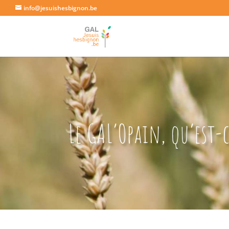
info@jesuishesbignon.be
Le GAL’Opain, qu’est-c