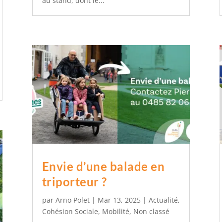
au stand, dont le...
Envie d’une balade en
triporteur ?
par
Arno Polet
|
Mar 13, 2025
|
Actualité
,
Cohésion Sociale
,
Mobilité
,
Non classé