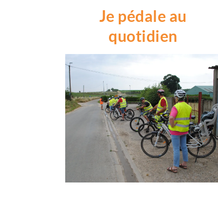
Je pédale au
quotidien