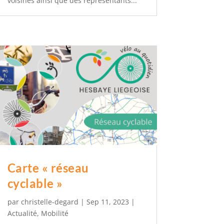
voisines ainsi que des représentants...
Carte « réseau
cyclable »
par
christelle-degard
|
Sep 11, 2023
|
Actualité
,
Mobilité