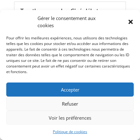
Together we cycle – Ciné-débat
Gérer le consentement aux
lire plus
cookies
Pour offrir les meilleures expériences, nous utilisons des technologies
telles que les cookies pour stocker et/ou accéder aux informations des
appareils. Le fait de consentir à ces technologies nous permettra de
News mobilité de rentrée
traiter des données telles que le comportement de navigation ou les ID
uniques sur ce site. Le fait de ne pas consentir ou de retirer son
lire plus
consentement peut avoir un effet négatif sur certaines caractéristiques
et fonctions.
Accepter
Devenez Coach(e)s « Je pédale pour ma
forme » !
Refuser
lire plus
Voir les préférences
Politique de cookies