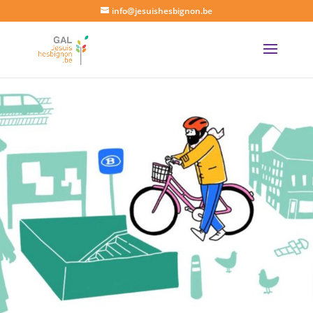
info@jesuishesbignon.be