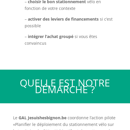
–
choisir le bon stationnement
vélo en
fonction de votre contexte
–
activer des leviers de financements
si c’est
possible
–
intégrer l’achat groupé
si vous êtes
convaincus
QUELLE EST NOTRE
DÉMARCHE ?
Le
GAL Jesuishesbignon.be
coordonne l’action pilote
«Planifier le déploiement du stationnement vélo sur