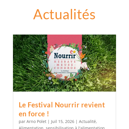
Actualités
Le Festival Nourrir revient
en force !
par
Arno Polet
|
Juil 15, 2026
|
Actualité
,
Alimentation
,
sensibilisation à l'alimentation