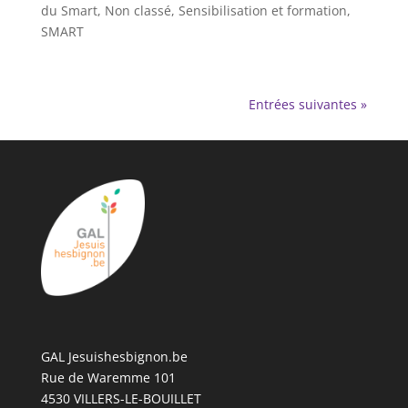
du Smart
,
Non classé
,
Sensibilisation et formation
,
SMART
Entrées suivantes »
GAL Jesuishesbignon.be
Rue de Waremme 101
4530 VILLERS-LE-BOUILLET