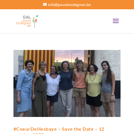
info@jesuishesbignon.be
#CoeurDeHesbaye – Save the Date – 12