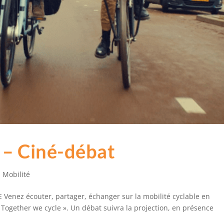
 – Ciné-débat
,
Mobilité
 Venez écouter, partager, échanger sur la mobilité cyclable en
« Together we cycle ». Un débat suivra la projection, en présence