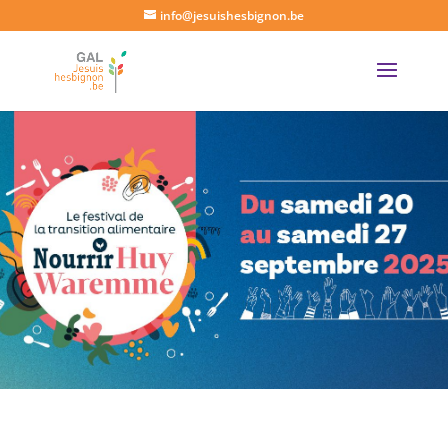
info@jesuishesbignon.be