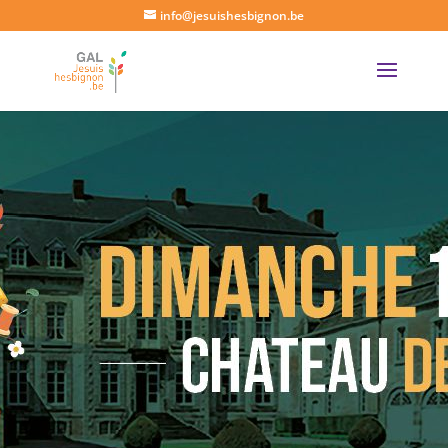
info@jesuishesbignon.be