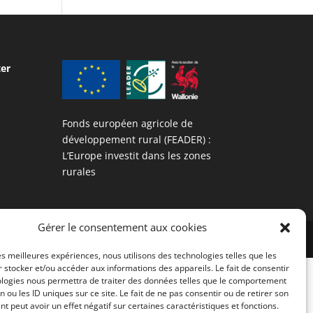
ter
Fonds européen agricole de
développement rural (FEADER) :
L’Europe investit dans les zones
rurales
Gérer le consentement aux cookies
les meilleures expériences, nous utilisons des technologies telles que les
 stocker et/ou accéder aux informations des appareils. Le fait de consentir
ologies nous permettra de traiter des données telles que le comportement
n ou les ID uniques sur ce site. Le fait de ne pas consentir ou de retirer son
 peut avoir un effet négatif sur certaines caractéristiques et fonctions.