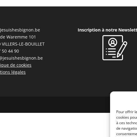
Jesuishesbignon.be
Inscription à notre Newslet
 de Waremme 101
 VILLERS-LE-BOUILLET
 50 44 90
@jesuishesbignon.be
tique de cookies
ions légales
Pour offrir 
cookies pour
à ces techn
de navigatio
consentement