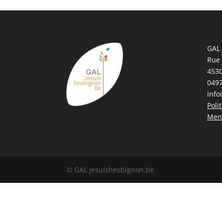
GAL 
Rue
4530
0497
info
Poli
Ment
© GAL Jesuishesbignon.be