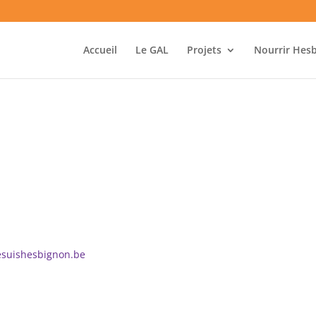
Accueil
Le GAL
Projets
Nourrir Hes
esuishesbignon.be