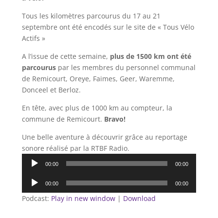
Tous les kilomètres parcourus du 17 au 21
septembre ont été encodés sur le site de « Tous Vélo
Actifs »
A l’issue de cette semaine,
plus de 1500 km ont été
parcourus
par les membres du personnel communal
de Remicourt, Oreye, Faimes, Geer, Waremme,
Donceel et Berloz.
En tête, avec plus de 1000 km au compteur, la
commune de Remicourt.
Bravo!
Une belle aventure à découvrir grâce au reportage
sonore réalisé par la RTBF Radio.
Lecteur
00:00
00:00
audio
Lecteur
00:00
00:00
audio
Podcast:
Play in new window
|
Download