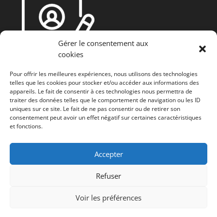
Gérer le consentement aux
cookies
Pour offrir les meilleures expériences, nous utilisons des technologies
telles que les cookies pour stocker et/ou accéder aux informations des
appareils. Le fait de consentir à ces technologies nous permettra de
traiter des données telles que le comportement de navigation ou les ID
uniques sur ce site. Le fait de ne pas consentir ou de retirer son
consentement peut avoir un effet négatif sur certaines caractéristiques
et fonctions.
Fonds européen agricole de développement rural
(FEADER) : L’Europe investit dans les zones rurales
Accepter
Refuser
Voir les préférences