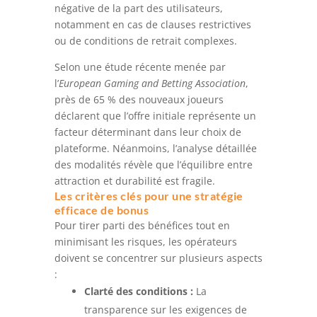
négative de la part des utilisateurs,
notamment en cas de clauses restrictives
ou de conditions de retrait complexes.
Selon une étude récente menée par
l’
European Gaming and Betting Association
,
près de 65 % des nouveaux joueurs
déclarent que l’offre initiale représente un
facteur déterminant dans leur choix de
plateforme. Néanmoins, l’analyse détaillée
des modalités révèle que l’équilibre entre
attraction et durabilité est fragile.
Les critères clés pour une stratégie
efficace de bonus
Pour tirer parti des bénéfices tout en
minimisant les risques, les opérateurs
doivent se concentrer sur plusieurs aspects
:
Clarté des conditions :
La
transparence sur les exigences de