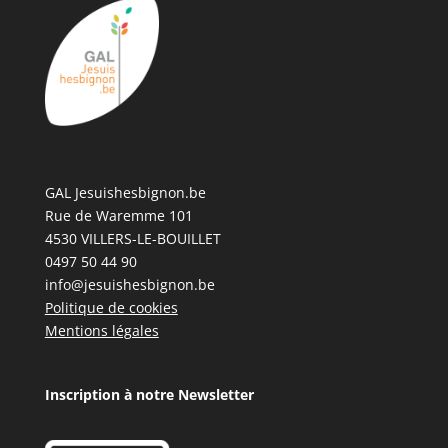
GAL Jesuishesbignon.be
Rue de Waremme 101
4530 VILLERS-LE-BOUILLET
0497 50 44 90
info@jesuishesbignon.be
Politique de cookies
Mentions légales
Inscription à notre Newsletter