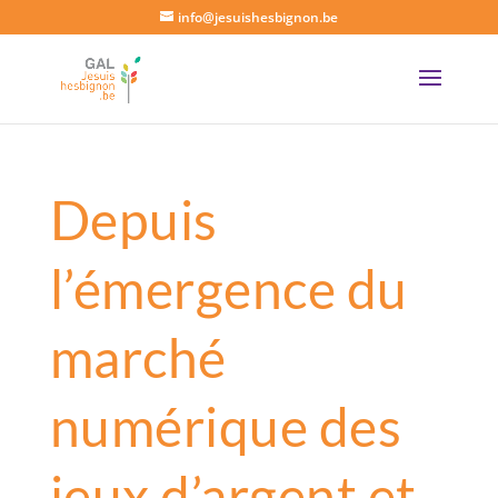
info@jesuishesbignon.be
Depuis
l’émergence du
marché
numérique des
jeux d’argent et