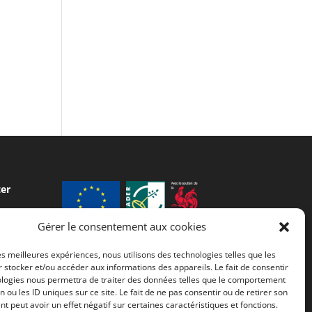
ter
Gérer le consentement aux cookies
Fonds européen agricole de
les meilleures expériences, nous utilisons des technologies telles que les
développement rural (FEADER) :
 stocker et/ou accéder aux informations des appareils. Le fait de consentir
L’Europe investit dans les zones
ologies nous permettra de traiter des données telles que le comportement
rurales
n ou les ID uniques sur ce site. Le fait de ne pas consentir ou de retirer son
 peut avoir un effet négatif sur certaines caractéristiques et fonctions.