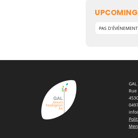
UPCOMING
PAS D'ÉVÉNEMEN
GAL 
Rue
4530
0497
info
Poli
Ment