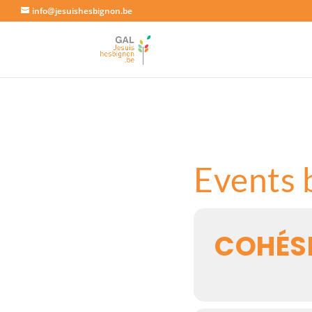
info@jesuishesbignon.be
Events 
COHÉS