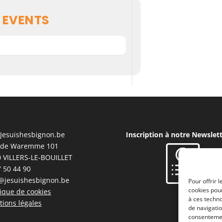
 EVENTS
T
Jesuishesbignon.be
Inscription à notre Newslet
 de Waremme 101
 VILLERS-LE-BOUILLET
 50 44 90
@jesuishesbignon.be
Pour offrir 
cookies pour
tique de cookies
à ces techn
ions légales
de navigatio
consentement