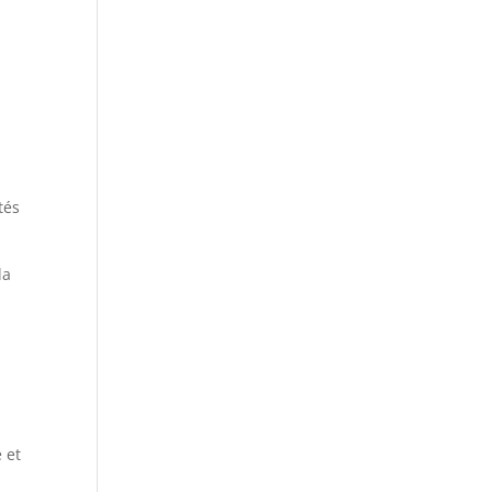
tés
la
 et