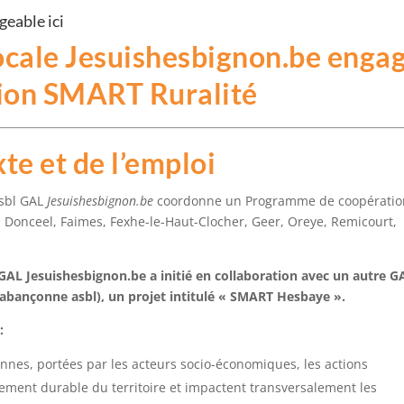
geable ici
ocale Jesuishesbignon.be enga
sion
SMART Ruralité
te et de l’emploi
asbl GAL
Jesuishesbignon.be
coordonne un Programme de coopératio
, Donceel, Faimes, Fexhe-le-Haut-Clocher, Geer, Oreye, Remicourt,
 GAL Jesuishesbignon.be a initié en collaboration avec un autre G
abançonne asbl), un projet intitulé « SMART Hesbaye ».
:
yennes, portées par les acteurs socio-économiques, les actions
ement durable du territoire et impactent transversalement les