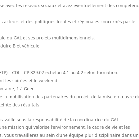
l’aise avec les réseaux sociaux et avez éventuellement des compéten
s acteurs et des politiques locales et régionales concernés par le
bale du GAL et ses projets multidimensionnels.
duire B et véhicule.
 ETP) – CDI – CP 329.02 échelon 4.1 ou 4.2 selon formation.
nt les soirées et le weekend.
ontaine, 1 à Geer.
e la mobilisation des partenaires du projet, de la mise en œuvre d
tteinte des résultats.
t travaille sous la responsabilité de la coordinatrice du GAL.
e mission qui valorise l’environnement, le cadre de vie et les
 Vous travaillerez au sein d’une équipe pluridisciplinaire dans u