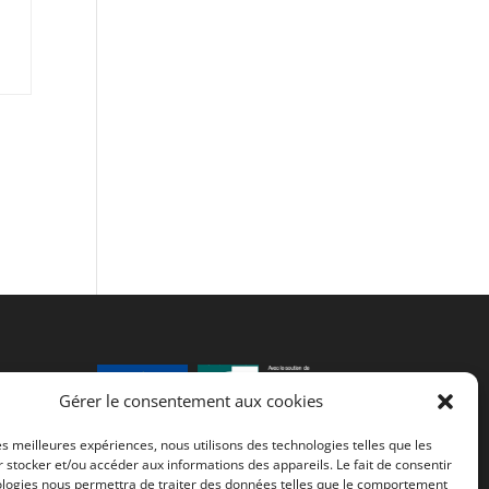
ter
Gérer le consentement aux cookies
les meilleures expériences, nous utilisons des technologies telles que les
Fonds européen agricole de
 stocker et/ou accéder aux informations des appareils. Le fait de consentir
ologies nous permettra de traiter des données telles que le comportement
développement rural (FEADER) :