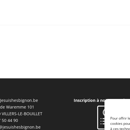
Jesuishesbignon.be
Inscription à notre Newslet
 de Waremme 101
 VILLERS-LE-BOUILLET
Pour offrir 
 50 44 90
cookies pour
@jesuishesbignon.be
à ces techn