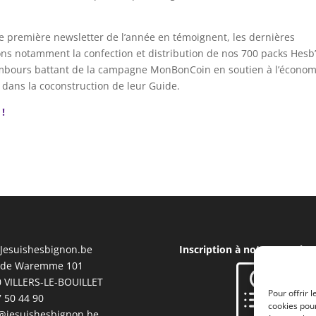
tte première newsletter de l’année en témoignent, les dernières
ons notamment la confection et distribution de nos 700 packs Hesb
 tambours battant de la campagne MonBonCoin en soutien à l’économ
re dans la coconstruction de leur Guide.
 !
Jesuishesbignon.be
Inscription à notre Newslet
 de Waremme 101
 VILLERS-LE-BOUILLET
Pour offrir 
 50 44 90
cookies pour
@jesuishesbignon.be