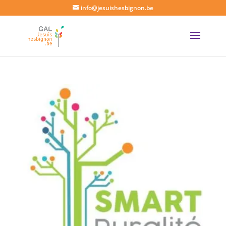
info@jesuishesbignon.be