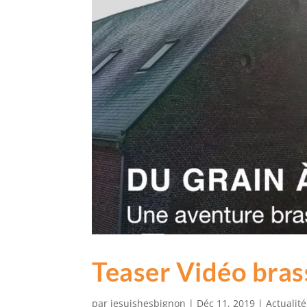
Teaser Vidéo bras
par
jesuishesbignon
|
Déc 11, 2019
|
Actualité