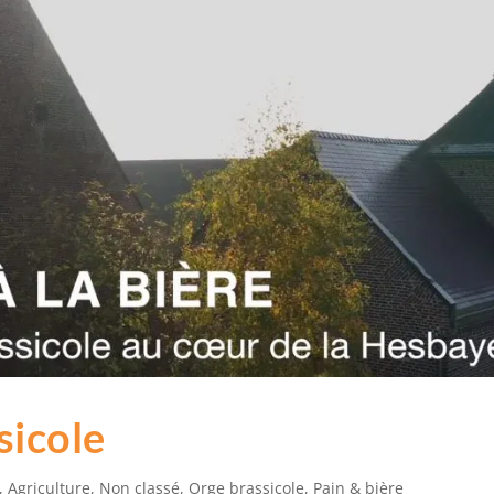
sicole
,
Agriculture
,
Non classé
,
Orge brassicole
,
Pain & bière