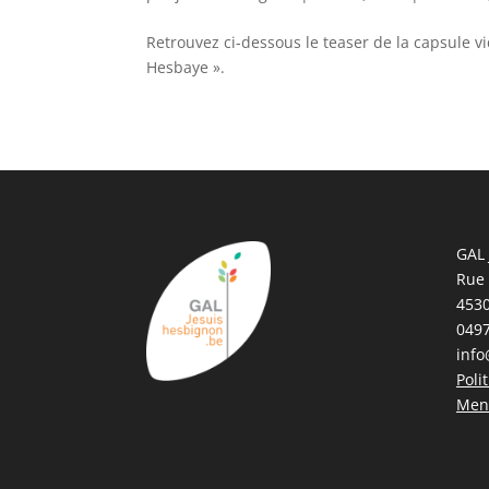
Retrouvez ci-dessous le teaser de la capsule v
Hesbaye ».
GAL 
Rue
4530
0497
info
Poli
Ment