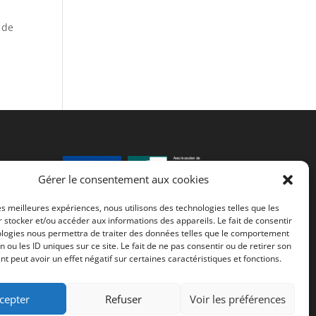
 de
ter
Gérer le consentement aux cookies
les meilleures expériences, nous utilisons des technologies telles que les
Fonds européen agricole de
 stocker et/ou accéder aux informations des appareils. Le fait de consentir
ologies nous permettra de traiter des données telles que le comportement
développement rural (FEADER) :
n ou les ID uniques sur ce site. Le fait de ne pas consentir ou de retirer son
L’Europe investit dans les zones
 peut avoir un effet négatif sur certaines caractéristiques et fonctions.
rurales
cepter
Refuser
Voir les préférences