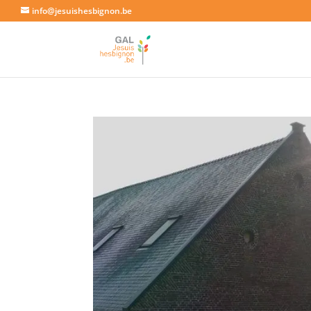
info@jesuishesbignon.be