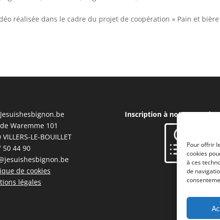
idéo réalisée dans le cadre du projet de coopération « Pain et bière
Jesuishesbignon.be
Inscription à notre Newslet
 de Waremme 101
 VILLERS-LE-BOUILLET
Pour offrir 
 50 44 90
cookies pour
@jesuishesbignon.be
à ces techn
tique de cookies
de navigatio
consentement
ions légales
Ac