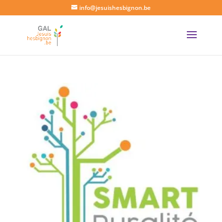
info@jesuishesbignon.be