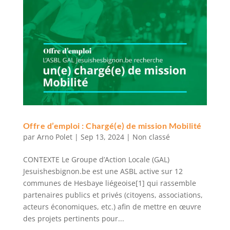
Offre d’emploi : Chargé(e) de mission Mobilité
par
Arno Polet
|
Sep 13, 2024
|
Non classé
CONTEXTE Le Groupe d’Action Locale (GAL)
Jesuishesbignon.be est une ASBL active sur 12
communes de Hesbaye liégeoise[1] qui rassemble
partenaires publics et privés (citoyens, associations,
acteurs économiques, etc.) afin de mettre en œuvre
des projets pertinents pour...