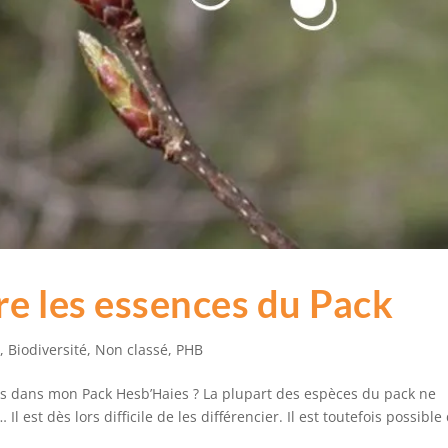
re les essences du Pack
é
,
Biodiversité
,
Non classé
,
PHB
s dans mon Pack Hesb’Haies ? La plupart des espèces du pack ne
 est dès lors difficile de les différencier. Il est toutefois possible