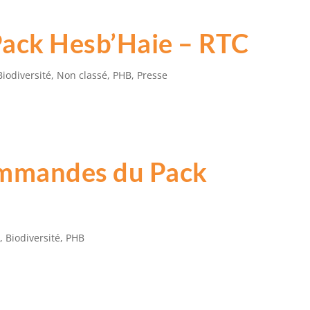
Pack Hesb’Haie – RTC
Biodiversité
,
Non classé
,
PHB
,
Presse
ommandes du Pack
é
,
Biodiversité
,
PHB