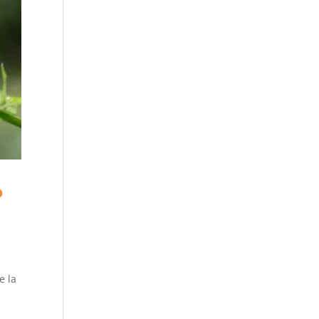
?
e la