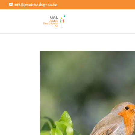
info@jesuishesbignon.be