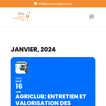
info@jesuishesbignon.be
JANVIER, 2024
2024
MAR
16
JAN
AGRICLUB: ENTRETIEN ET
VALORISATION DES