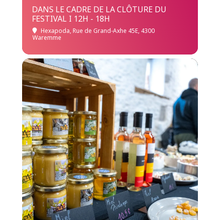
DANS LE CADRE DE LA CLÔTURE DU
FESTIVAL I 12H - 18H
Hexapoda
, Rue de Grand-Axhe 45E, 4300
Waremme