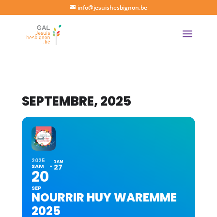
info@jesuishesbignon.be
SEPTEMBRE, 2025
2025
SAM
SAM
27
20
SEP
NOURRIR HUY WAREMME
2025