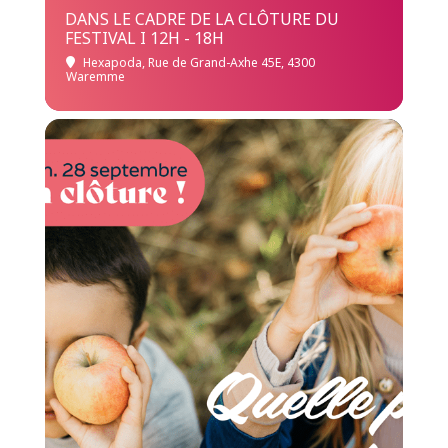
DANS LE CADRE DE LA CLÔTURE DU
FESTIVAL I 12H - 18H
Hexapoda
, Rue de Grand-Axhe 45E, 4300
Waremme