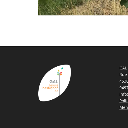
GAL 
Rue
4530
0497
info
Poli
Ment