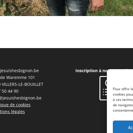
Jesuishesbignon.be
Inscription à notre Newslet
 de Waremme 101
 VILLERS-LE-BOUILLET
Pour offrir 
 50 44 90
cookies pour
@jesuishesbignon.be
à ces techn
tique de cookies
de navigatio
consentement
ions légales
Ac