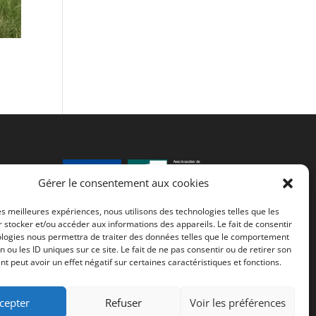
ter
Gérer le consentement aux cookies
les meilleures expériences, nous utilisons des technologies telles que les
Fonds européen agricole de
 stocker et/ou accéder aux informations des appareils. Le fait de consentir
ologies nous permettra de traiter des données telles que le comportement
développement rural (FEADER) :
n ou les ID uniques sur ce site. Le fait de ne pas consentir ou de retirer son
L’Europe investit dans les zones
 peut avoir un effet négatif sur certaines caractéristiques et fonctions.
rurales
cepter
Refuser
Voir les préférences