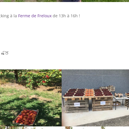
cking à la
Ferme de Freloux
de 13h à 16h !
s
🍒
🍑