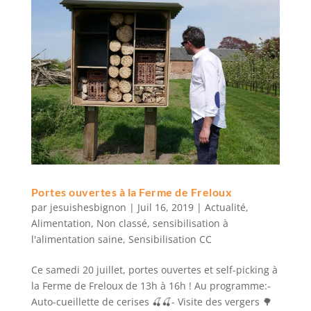
Portes ouvertes à la Ferme de Freloux
par
jesuishesbignon
|
Juil 16, 2019
|
Actualité
,
Alimentation
,
Non classé
,
sensibilisation à
l'alimentation saine
,
Sensibilisation CC
Ce samedi 20 juillet, portes ouvertes et self-picking à
la Ferme de Freloux de 13h à 16h ! Au programme:-
Auto-cueillette de cerises 🍒🍒- Visite des vergers 🌳