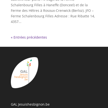
Schalenbourg Filles à Haneffe (Donceel) et de la
Ferme des Hêtres à Rosoux-Crenwick (Berloz). JFO –
Ferme Schalenbourg Filles Adresse : Rue Ribatte 14,
4357...
« Entrées précédentes
GAL Jesuishesbignon.be