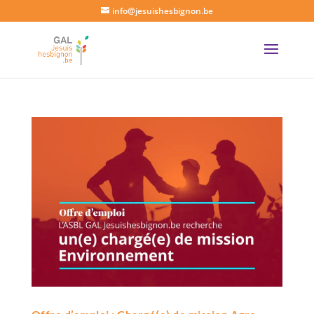
info@jesuishesbignon.be