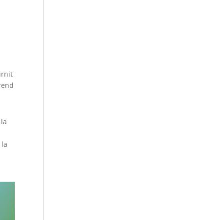
urnit
 rend
 la
 la