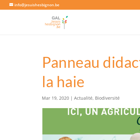
info@jesuishesbignon.be
Panneau didact
la haie
Mar 19, 2020
|
Actualité
,
Biodiversité